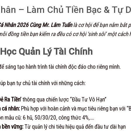
Nhân – Làm Chủ Tiền Bạc & Tự D
Cá Nhân 2026 Cùng Mr. Lâm Tuấn
là cơ hội để bạn nắm bắt p
ỗi đồng tiền bạn kiếm ra đều có cơ hội ‘sinh sôi’ một cách 
 Học Quản Lý Tài Chính
ể sáng tạo hành trình tài chính độc đáo cho riêng mình.
úp bạn tự chủ tài chính với những cách:
Đẻ Ra Tiền’
thông qua chiến lược “Đầu Tư Vô Hạn”
h cá nhân:
Phù hợp với hoàn cảnh và mục tiêu riêng bạn với “
ôn mẫu cũ: 6 hũ, 50/30/20, công thức 4%,….
n bền vững:
Từ quản lý chi tiêu hiệu quả đến đầu tư dài hạn