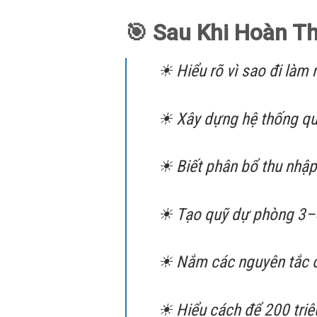
🎯 Sau Khi Hoàn T
☀ Hiểu rõ vì sao đi làm
☀ Xây dựng hệ thống quả
☀ Biết phân bổ thu nhập
☀ Tạo quỹ dự phòng 3–6
☀ Nắm các nguyên tắc đầ
☀ Hiểu cách để 200 tri