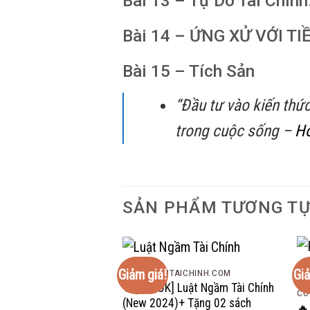
Bài 13 – Tự Do Tài Chính
Bài 14 – ỨNG XỬ VỚI TI
Bài 15 – Tích Sản
“Đầu tư vào kiến thứ
trong cuộc sống –
Ho
SẢN PHẨM TƯƠNG T
Giảm giá!
Giả
HOCDAUTUTAICHINH.COM
🔥[EBOOK] Luật Ngầm Tài Chính
CO
(New 2024)+ Tặng 02 sách
🔥