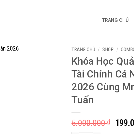
TRANG CHỦ
TRANG CHỦ
/
SHOP
/
COMBO
Khóa Học Quả
Tài Chính Cá 
2026 Cùng Mr
Tuấn
Giá
5.000.000
199.
₫
gốc