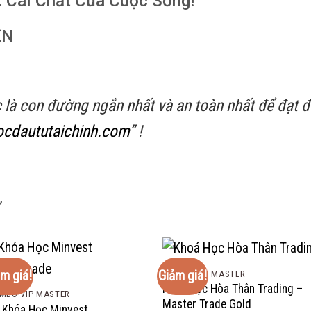
: Cái Chất Của Cuộc Sống!
ỀN
c là con đường ngắn nhất và an toàn nhất để đạt
cdaututaichinh.com
” !
Ự
m giá!
Giảm giá!
COMBO VIP MASTER
Khoá Học Hòa Thân Trading –
MBO VIP MASTER
Master Trade Gold
 Khóa Học Minvest