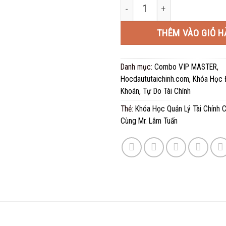
Khóa Học Quản Lý Tài Chính C
là:
5.000
THÊM VÀO GIỎ H
Danh mục:
Combo VIP MASTER
,
Hocdaututaichinh.com
,
Khóa Học 
Khoán
,
Tự Do Tài Chính
Thẻ:
Khóa Học Quản Lý Tài Chính 
Cùng Mr. Lâm Tuấn