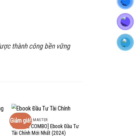
 được thành công bền vững
Giảm giá!
Giảm giá!
COMBO VIP MASTER
COMBO VIP MASTER
🔥 [FULL COMBO] Ebook Đầu Tư
Khóa Học Vĩ Mô Liên T
Tài Chính Mới Nhất (2024)
SMC Cùng Kakata