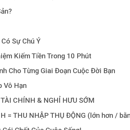
Sản?
i Có Sự Chú Ý
iệm Kiếm Tiền Trong 10 Phút
ính Cho Từng Giai Đoạn Cuộc Đời Bạn
p Vô Hạn
DO TÀI CHÍNH & NGHỈ HƯU SỚM
NH = THU NHẬP THỤ ĐỘNG (lớn hơn / bằ