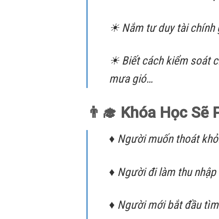
☀ Nắm tư duy tài chính 
☀ Biết cách kiểm soát ch
mưa gió…
👨‍🎓 Khóa Học Sẽ 
♦ Người muốn thoát khỏi
♦ Người đi làm thu nhập
♦ Người mới bắt đầu tìm