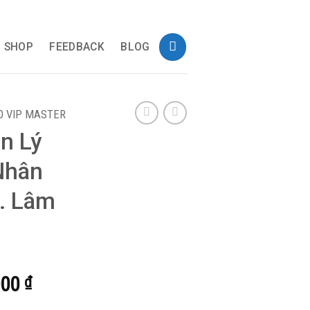
SHOP
FEEDBACK
BLOG
 VIP MASTER
n Lý
Nhân
. Lâm
Giá
000
₫
hiện