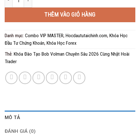
là:
tại
5.000.000 ₫.
là:
THÊM VÀO GIỎ HÀNG
250.000 ₫.
Danh mục:
Combo VIP MASTER
,
Hocdaututaichinh.com
,
Khóa Học
Đầu Tư Chứng Khoán
,
Khóa Học Forex
Thẻ:
Khóa Đào Tạo Bob Volman Chuyên Sâu 2026 Cùng Nhật Hoài
Trader
MÔ TẢ
ĐÁNH GIÁ (0)