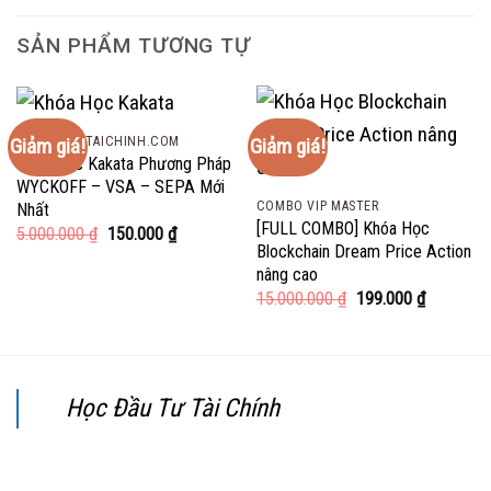
SẢN PHẨM TƯƠNG TỰ
HOCDAUTUTAICHINH.COM
Giảm giá!
Giảm giá!
Khóa Học Kakata Phương Pháp
WYCKOFF – VSA – SEPA Mới
COMBO VIP MASTER
Nhất
[FULL COMBO] Khóa Học
Giá
Giá
5.000.000
₫
150.000
₫
gốc
hiện
Blockchain Dream Price Action
là:
tại
nâng cao
5.000.000 ₫.
là:
Giá
Giá
15.000.000
₫
199.000
₫
150.000 ₫.
gốc
hiện
là:
tại
15.000.000 ₫.
là:
199.000 ₫
Học Đầu Tư Tài Chính