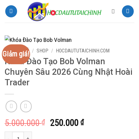
Bỏ
qua
nội
dung
TRANG CHỦ
/
SHOP
/
HOCDAUTUTAICHINH.COM
Giảm giá!
Khóa Đào Tạo Bob Volman
Chuyên Sâu 2026 Cùng Nhật Hoài
Trader
Giá
Giá
5.000.000
250.000
₫
₫
gốc
hiện
Khóa Đào Tạo Bob Volman Chuyên Sâu 2026 Cùng Nhật Hoài Tr