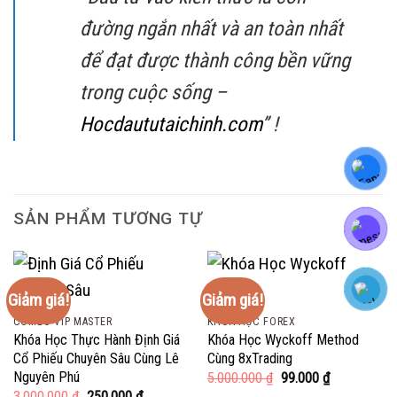
đường ngắn nhất và an toàn nhất
để đạt được thành công bền vững
trong cuộc sống –
Hocdaututaichinh.com
” !
SẢN PHẨM TƯƠNG TỰ
Giảm giá!
Giảm giá!
COMBO VIP MASTER
KHÓA HỌC FOREX
Khóa Học Thực Hành Định Giá
Khóa Học Wyckoff Method
Cổ Phiếu Chuyên Sâu Cùng Lê
Cùng 8xTrading
Nguyên Phú
Giá
Giá
5.000.000
₫
99.000
₫
gốc
hiện
Giá
Giá
3.000.000
₫
250.000
₫