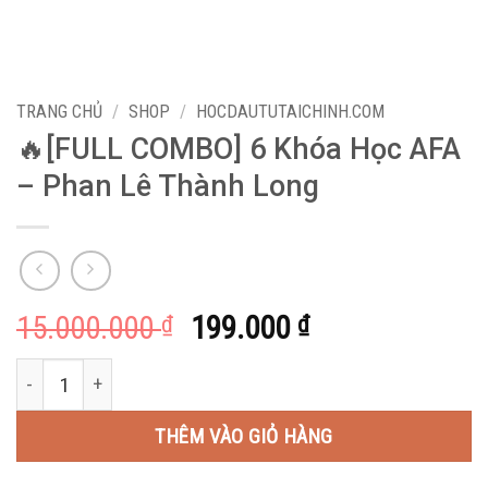
TRANG CHỦ
/
SHOP
/
HOCDAUTUTAICHINH.COM
🔥[FULL COMBO] 6 Khóa Học AFA
– Phan Lê Thành Long
Giá
Giá
15.000.000
199.000
₫
₫
gốc
hiện
🔥[FULL COMBO] 6 Khóa Học AFA - Phan Lê Thành Long số lượ
là:
tại
15.000.000 ₫.
là:
THÊM VÀO GIỎ HÀNG
199.000 ₫.