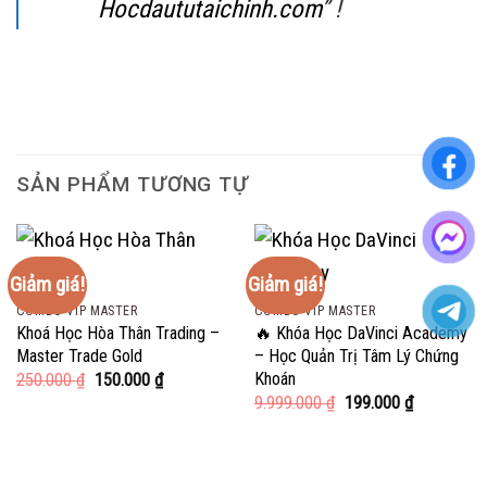
Hocdaututaichinh.com
” !
SẢN PHẨM TƯƠNG TỰ
Giảm giá!
Giảm giá!
COMBO VIP MASTER
COMBO VIP MASTER
Khoá Học Hòa Thân Trading –
🔥 Khóa Học DaVinci Academy
Master Trade Gold
– Học Quản Trị Tâm Lý Chứng
Khoán
Giá
Giá
250.000
₫
150.000
₫
gốc
hiện
Giá
Giá
9.999.000
₫
199.000
₫
là:
tại
gốc
hiện
250.000 ₫.
là:
là:
tại
150.000 ₫.
9.999.000 ₫.
là:
199.000 ₫.