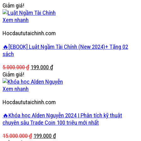
Giảm giá!
Xem nhanh
Hocdaututaichinh.com
🔥[EBOOK] Luật Ngầm Tài Chính (New 2024)+ Tặng 02
sách
Giá
Giá
5.000.000
₫
199.000
₫
gốc
hiện
Giảm giá!
là:
tại
5.000.000 ₫.
là:
Xem nhanh
199.000 ₫.
Hocdaututaichinh.com
🔥Khóa học Alden Nguyễn 2024 | Phân tích kỹ thuật
chuyên sâu Trade Coin 100 triệu mới nhất
Giá
Giá
15.000.000
₫
199.000
₫