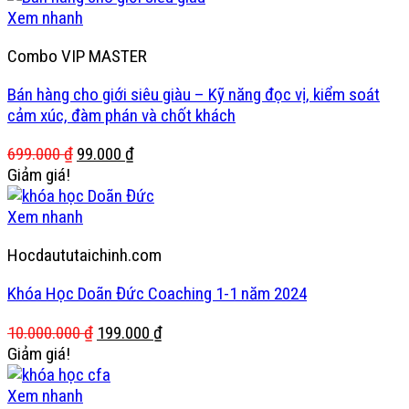
5.000.000 ₫.
là:
Xem nhanh
150.000 ₫.
Combo VIP MASTER
Bán hàng cho giới siêu giàu – Kỹ năng đọc vị, kiểm soát
cảm xúc, đàm phán và chốt khách
Giá
Giá
699.000
₫
99.000
₫
gốc
hiện
Giảm giá!
là:
tại
699.000 ₫.
là:
Xem nhanh
99.000 ₫.
Hocdaututaichinh.com
Khóa Học Doãn Đức Coaching 1-1 năm 2024
Giá
Giá
10.000.000
₫
199.000
₫
gốc
hiện
Giảm giá!
là:
tại
10.000.000 ₫.
là:
Xem nhanh