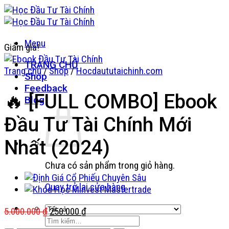
Bỏ
qua
nội
Menu
dung
Giảm giá!
TRANG CHỦ
Trang chủ
/
Shop
/
Hocdaututaichinh.com
Shop
Feedback
🔥 [FULL COMBO] Ebook
Blog
Đầu Tư Tài Chính Mới
Nhất (2024)
Chưa có sản phẩm trong giỏ hàng.
Quay trở lại cửa hàng
Giá
Giá
5.000.000
₫
250.000
₫
Tìm
gốc
hiện