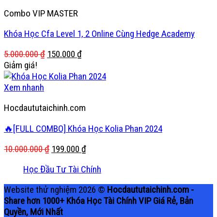
199.000 ₫.
Combo VIP MASTER
Khóa Học Cfa Level 1, 2 Online Cùng Hedge Academy
Giá
Giá
5.000.000
₫
150.000
₫
gốc
hiện
Giảm giá!
là:
tại
5.000.000 ₫.
là:
Xem nhanh
150.000 ₫.
Hocdaututaichinh.com
🔥[FULL COMBO] Khóa Học Kolia Phan 2024
Giá
Giá
10.000.000
₫
199.000
₫
gốc
hiện
Học Đầu Tư Tài Chính
là:
tại
10.000.000 ₫.
là:
Website thử nghiệm 2026 ©
Hocdaututaichinh.com -
199.000 ₫.
Share hơn 1000+ Khóa Học Tài Chính VIP Giá Rẻ, Bản
Quyền, Mới Nhất