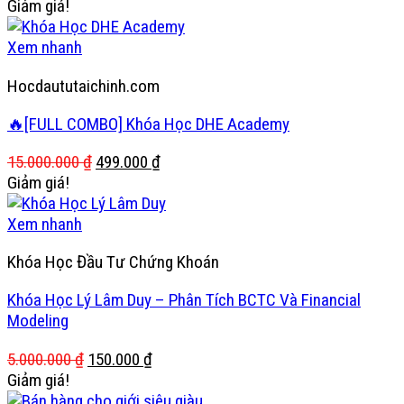
gốc
hiện
Giảm giá!
là:
tại
15.000.000 ₫.
là:
Xem nhanh
199.000 ₫.
Hocdaututaichinh.com
🔥[FULL COMBO] Khóa Học DHE Academy
Giá
Giá
15.000.000
₫
499.000
₫
gốc
hiện
Giảm giá!
là:
tại
15.000.000 ₫.
là:
Xem nhanh
499.000 ₫.
Khóa Học Đầu Tư Chứng Khoán
Khóa Học Lý Lâm Duy – Phân Tích BCTC Và Financial
Modeling
Giá
Giá
5.000.000
₫
150.000
₫
gốc
hiện
Giảm giá!
là:
tại