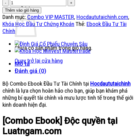
kiếm:
🔥
là:
tại
[FULL
Giỏ hàng
5.000.000 ₫.
là:
Thêm vào giỏ hàng
COMBO]
Danh mục:
Combo VIP MASTER
,
Hocdaututaichinh.com
,
250.000 ₫.
Ebook
Khóa Học Đầu Tư Chứng Khoán
Thẻ:
Ebook Đầu Tư Tài
Đầu
Chính
Tư
Tài
Chưa có sản phẩm trong giỏ hàng.
Chính
Mới
Quay trở lại cửa hàng
Mô tả
Nhất
Đánh giá (0)
(2024)
số
Bộ Combo Ebook Đầu Tư Tài Chính tại
Hocdaututaichinh
lượng
chính là lựa chọn hoàn hảo cho bạn, giúp bạn khám phá
những bí quyết tài chính và mưu lược tinh tế trong thế giới
kinh doanh hiện đại.
[Combo Ebook] Độc quyền tại
Luatngam.com