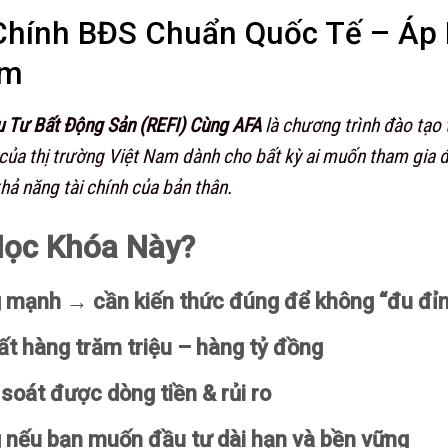
Chính BĐS Chuẩn Quốc Tế – Áp 
am
u Tư Bất Động Sản (REFI) Cùng AFA
là chương trình đào tạo 
của thị trường Việt Nam dành cho bất kỳ ai muốn tham gia đ
ả năng tài chính của bản thân.
Học Khóa Này?
g mạnh → cần kiến thức đúng để không “đu đỉ
mất hàng trăm triệu – hàng tỷ đồng
soát được dòng tiền & rủi ro
g nếu bạn muốn đầu tư dài hạn và bền vững