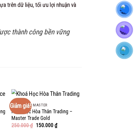
a trên dữ liệu, tối ưu lợi nhuận và
 được thành công bền vững
Giảm giá!
Giảm giá!
COMBO VIP MASTER
COMBO VIP MASTER
ùng
Khoá Học Hòa Thân Trading –
Khóa Học Cfa Level 1, 
Master Trade Gold
Cùng Hedge Academy
Giá
Giá
Giá
250.000
₫
150.000
₫
5.000.000
₫
150.000
gốc
hiện
gốc