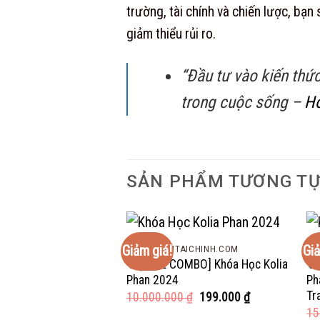
trường, tài chính và chiến lược, bạn
giảm thiểu rủi ro.
“Đầu tư vào kiến thứ
trong cuộc sống –
Ho
SẢN PHẨM TƯƠNG T
Giảm giá!
Giả
HOCDAUTUTAICHINH.COM
HO
🔥[FULL COMBO] Khóa Học Kolia
🔥
Phan 2024
Ph
Tr
Giá
Giá
10.000.000
₫
199.000
₫
gốc
hiện
15