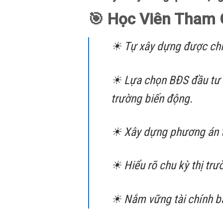
🎯 Học Viên Tham 
☀ Tự xây dựng được chiế
☀ Lựa chọn BĐS đầu tư tố
trường biến động.
☀ Xây dựng phương án t
☀ Hiểu rõ chu kỳ thị tr
☀ Nắm vững tài chính bất