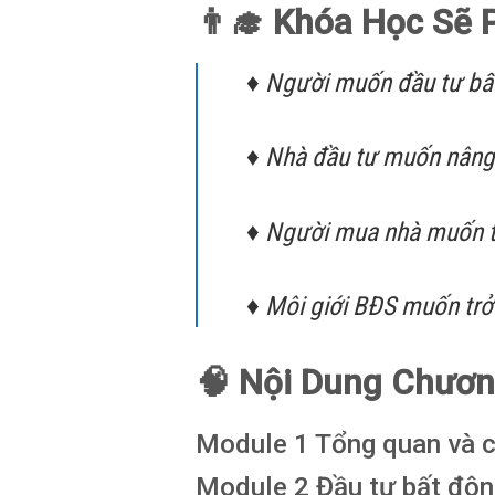
👨‍🎓 Khóa Học Sẽ 
♦ Người muốn đầu tư bấ
♦ Nhà đầu tư muốn nâng 
♦ Người mua nhà muốn tố
♦ Môi giới BĐS muốn trở 
🧠 Nội Dung Chươn
Module 1 Tổng quan và c
Module 2 Đầu tư bất độn