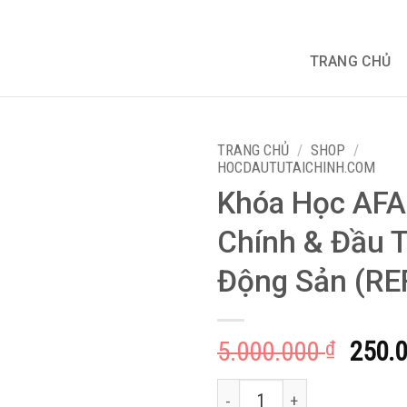
TRANG CHỦ
TRANG CHỦ
/
SHOP
/
HOCDAUTUTAICHINH.COM
Khóa Học AFA
Chính & Đầu 
Động Sản (RE
Giá
5.000.000
250.
₫
gốc
Khóa Học AFA Tài Chính & Đầu 
là: