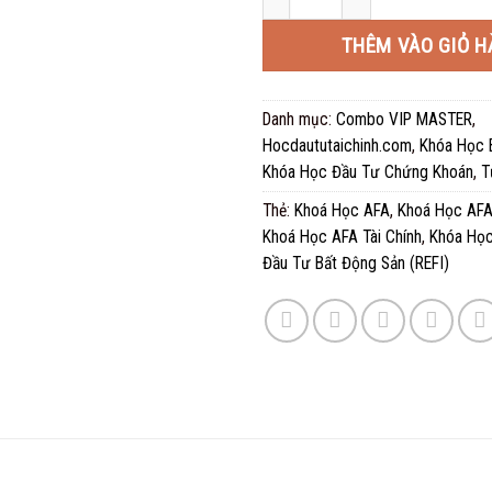
5.000
THÊM VÀO GIỎ H
Danh mục:
Combo VIP MASTER
,
Hocdaututaichinh.com
,
Khóa Học 
Khóa Học Đầu Tư Chứng Khoán
,
T
Thẻ:
Khoá Học AFA
,
Khoá Học AFA
Khoá Học AFA Tài Chính
,
Khóa Học
Đầu Tư Bất Động Sản (REFI)