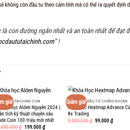
 sẽ không còn đầu tư theo cảm tính mà có thể ra quyết định dự
c là con đường ngắn nhất và an toàn nhất để đạt
cdaututaichinh.com
” !
Ự
m giá!
Giảm giá!
CDAUTUTAICHINH.COM
KHÓA HỌC ĐẦU TƯ CHỨNG KHOÁN
Khóa học Alden Nguyễn 2024 |
Khóa Học Heatmap Advance C
ân tích kỹ thuật chuyên sâu
8x Trading
ade Coin 100 triệu mới nhất
Giá
Giá
5.000.000
₫
99.000
₫
gốc
hiện
Giá
Giá
.000.000
₫
199.000
₫