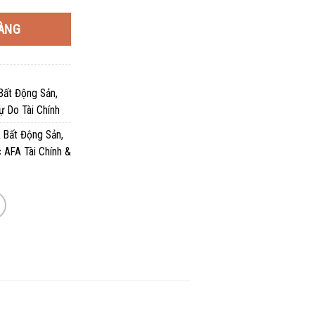
.000 ₫.
là:
ÀNG
250.000 ₫.
Bất Động Sản
,
ự Do Tài Chính
 Bất Động Sản
,
 AFA Tài Chính &