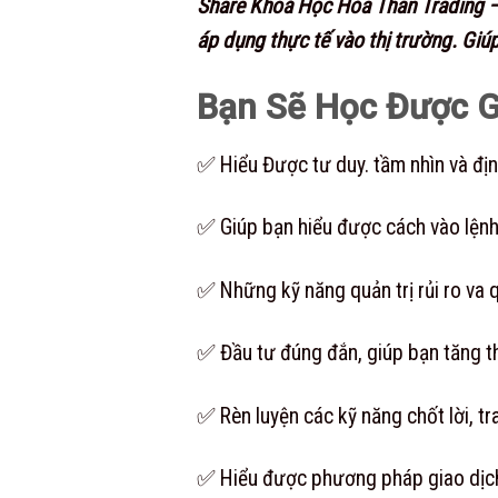
Share Khoá Học Hòa Thân Trading – 
áp dụng thực tế vào thị trường. Giú
Bạn Sẽ Học Được G
✅ Hiểu Được tư duy. tầm nhìn và đị
✅ Giúp bạn hiểu được cách vào lệnh
✅ Những kỹ năng quản trị rủi ro va q
✅ Đầu tư đúng đắn, giúp bạn tăng t
✅ Rèn luyện các kỹ năng chốt lời, tra
✅ Hiểu được phương pháp giao dịch