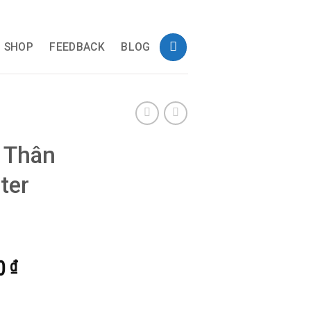
SHOP
FEEDBACK
BLOG
 Thân
ter
Giá
0
₫
hiện
Master Trade Gold số lượng
tại