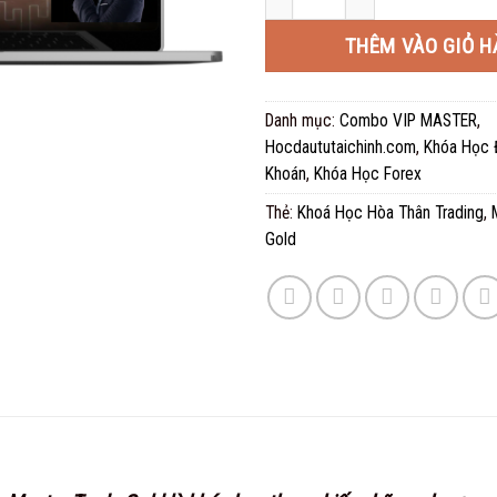
250.000
THÊM VÀO GIỎ H
Danh mục:
Combo VIP MASTER
,
Hocdaututaichinh.com
,
Khóa Học 
Khoán
,
Khóa Học Forex
Thẻ:
Khoá Học Hòa Thân Trading
,
Gold