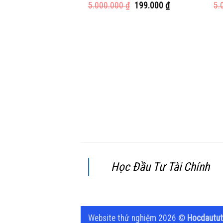
Giá
Giá
5.000.000
₫
199.000
₫
5.
gốc
hiện
là:
tại
5.000.000 ₫.
là:
199.000 ₫.
Học Đầu Tư Tài Chính
Website thử nghiệm 2026 ©
Hocdautut