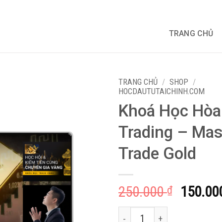
TRANG CHỦ
TRANG CHỦ
/
SHOP
/
HOCDAUTUTAICHINH.COM
Khoá Học Hòa
Trading – Mas
Trade Gold
Giá
250.000
150.00
₫
gốc
Khoá Học Hòa Thân Trading - 
là: