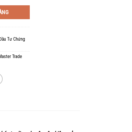
 ₫.
là:
ÀNG
150.000 ₫.
Đầu Tư Chứng
Master Trade