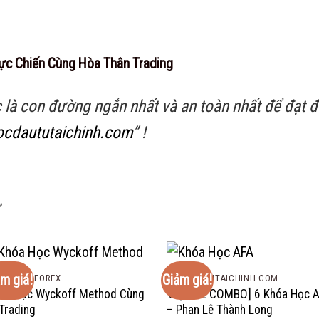
ực Chiến Cùng Hòa Thân Trading
c là con đường ngắn nhất và an toàn nhất để đạt
cdaututaichinh.com
” !
Ự
m giá!
Giảm giá!
ÓA HỌC FOREX
HOCDAUTUTAICHINH.COM
óa Học Wyckoff Method Cùng
🔥[FULL COMBO] 6 Khóa Học 
Trading
– Phan Lê Thành Long