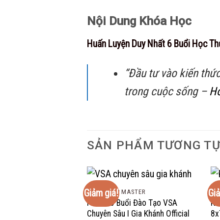
Nội Dung Khóa Học
Huấn Luyện Duy Nhất 6 Buổi Học Th
“Đầu tư vào kiến thứ
trong cuộc sống –
Ho
SẢN PHẨM TƯƠNG T
Giảm giá!
Giả
COMBO VIP MASTER
KH
FULL 15 Buổi Đào Tạo VSA
Kh
Chuyên Sâu I Gia Khánh Official
8x