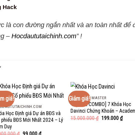
g Hack
ức là con đường ngắn nhất và an toàn nhất để
ng –
Hocdaututaichinh.com
” !
Ự
m giá!
Giảm giá!
COMBO VIP MASTER
🔥[FULL COMBO] 7 Khóa Học
CDAUTUTAICHINH.COM
Davinci Chứng Khoán – Acade
óa Học Định giá Dự án BĐS và
Giá
Giá
15.000.000
₫
199.000
₫
 phiếu BĐS Mới Nhất 2024 – Lý
gốc
hiện
m Duy
là:
tại
15.000.000 ₫.
là:
Giá
Giá
000.000
₫
99.000
₫