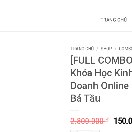
TRANG CHỦ
TRANG CHỦ
/
SHOP
/
COMBO
[FULL COMBO
Khóa Học Kin
Doanh Online
Bá Tầu
Giá
2.800.000
150.
₫
gốc