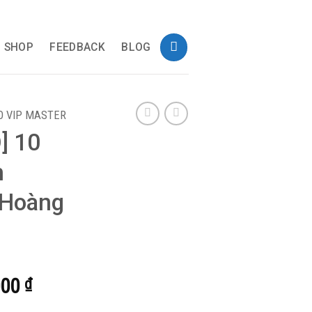
SHOP
FEEDBACK
BLOG
 VIP MASTER
] 10
h
 Hoàng
Giá
000
₫
hiện