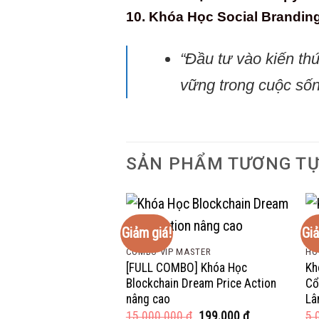
10. Khóa Học Social Brandin
“Đầu tư vào kiến th
vững trong cuộc số
SẢN PHẨM TƯƠNG T
Giảm giá!
Giả
COMBO VIP MASTER
HO
[FULL COMBO] Khóa Học
Kh
Blockchain Dream Price Action
Cổ
nâng cao
Lâ
Giá
Giá
15.000.000
₫
199.000
₫
5.