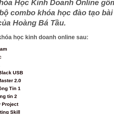
óa Học Kinh Doanh Online gồm
 bộ combo khóa học đào tạo bà
 của Hoàng Bá Tầu.
hóa học kinh doanh online sau:
eam
c
k
Black USB
aster 2.0
ông Tin 1
g tin 2
 Project
ing Skill