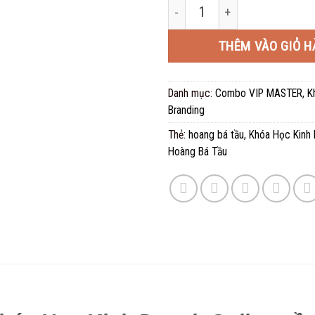
[FULL COMBO] 10 Khóa Học Ki
là:
2.800
THÊM VÀO GIỎ H
Danh mục:
Combo VIP MASTER
,
K
Branding
Thẻ:
hoang bá tầu
,
Khóa Học Kinh 
Hoàng Bá Tầu