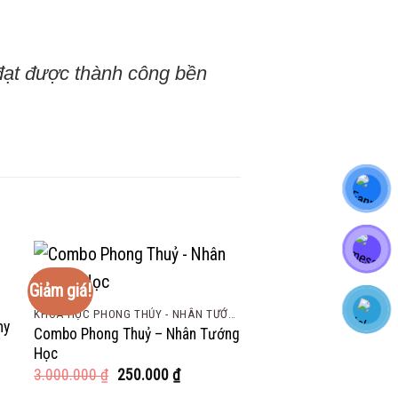
 đạt được thành công bền
Giảm giá!
Giảm giá!
KHÓA HỌC PHONG THỦY - NHÂN TƯỚNG HỌC
COMBO VIP MASTER
my
Combo Phong Thuỷ – Nhân Tướng
[FULL COMBO] 6 Khóa
Học
Khoán Vietstock – Phân
Định giá Cổ phiếu
Giá
Giá
3.000.000
₫
250.000
₫
gốc
hiện
Giá
3.000.000
₫
150.000