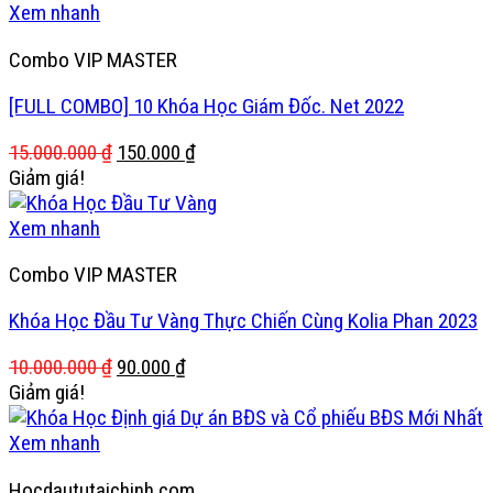
5.000.000 ₫.
là:
Xem nhanh
99.000 ₫.
Combo VIP MASTER
[FULL COMBO] 10 Khóa Học Giám Đốc. Net 2022
Giá
Giá
15.000.000
₫
150.000
₫
gốc
hiện
Giảm giá!
là:
tại
15.000.000 ₫.
là:
Xem nhanh
150.000 ₫.
Combo VIP MASTER
Khóa Học Đầu Tư Vàng Thực Chiến Cùng Kolia Phan 2023
Giá
Giá
10.000.000
₫
90.000
₫
gốc
hiện
Giảm giá!
là:
tại
10.000.000 ₫.
là:
Xem nhanh
90.000 ₫.
Hocdaututaichinh.com