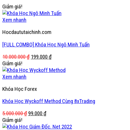
Giảm giá!
Xem nhanh
Hocdaututaichinh.com
[FULL COMBO] Khóa Học Ngô Minh Tuấn
Giá
Giá
10.000.000
₫
199.000
₫
gốc
hiện
Giảm giá!
là:
tại
10.000.000 ₫.
là:
Xem nhanh
199.000 ₫.
Khóa Học Forex
Khóa Học Wyckoff Method Cùng 8xTrading
Giá
Giá
5.000.000
₫
99.000
₫
gốc
hiện
Giảm giá!
là:
tại