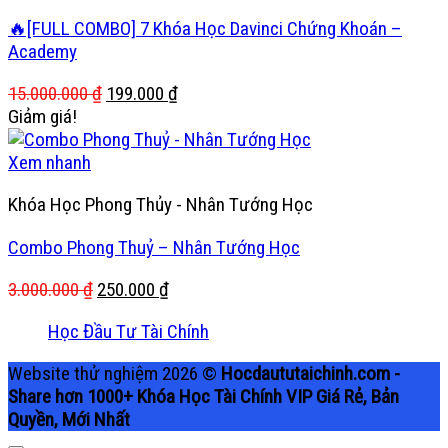
🔥[FULL COMBO] 7 Khóa Học Davinci Chứng Khoán –
Academy
Giá
Giá
15.000.000
₫
199.000
₫
gốc
hiện
Giảm giá!
là:
tại
15.000.000 ₫.
là:
Xem nhanh
199.000 ₫.
Khóa Học Phong Thủy - Nhân Tướng Học
Combo Phong Thuỷ – Nhân Tướng Học
Giá
Giá
3.000.000
₫
250.000
₫
gốc
hiện
Học Đầu Tư Tài Chính
là:
tại
3.000.000 ₫.
là:
Website thử nghiệm 2026 ©
Hocdaututaichinh.com -
250.000 ₫.
Share hơn 1000+ Khóa Học Tài Chính VIP Giá Rẻ, Bản
Quyền, Mới Nhất