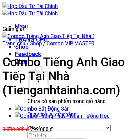
Bỏ
qua
nội
Menu
dung
Giảm giá!
TRANG CHỦ
Trang chủ
/
Shop
/
Combo VIP MASTER
Shop
Feedback
Combo Tiếng Anh Giao
Blog
Tiếp Tại Nhà
(Tienganhtainha.com)
Chưa có sản phẩm trong giỏ hàng.
Quay trở lại cửa hàng
Giá
Giá
3.000.000
₫
299.000
₫
Tìm
gốc
hiện