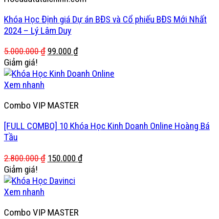
Khóa Học Định giá Dự án BĐS và Cổ phiếu BĐS Mới Nhất
2024 – Lý Lâm Duy
Giá
Giá
5.000.000
₫
99.000
₫
gốc
hiện
Giảm giá!
là:
tại
5.000.000 ₫.
là:
Xem nhanh
99.000 ₫.
Combo VIP MASTER
[FULL COMBO] 10 Khóa Học Kinh Doanh Online Hoàng Bá
Tầu
Giá
Giá
2.800.000
₫
150.000
₫
gốc
hiện
Giảm giá!
là:
tại
2.800.000 ₫.
là:
Xem nhanh
150.000 ₫.
Combo VIP MASTER