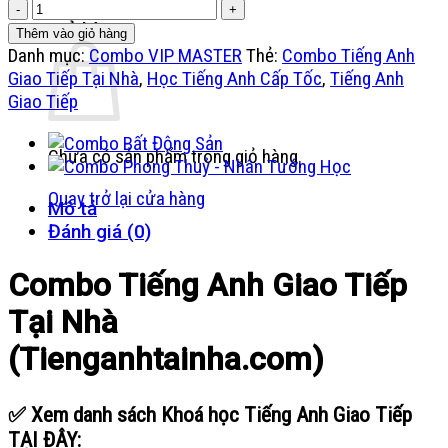
kiếm:
Combo
là:
tại
Tiếng
Giỏ hàng
3.000.000 ₫.
là:
Thêm vào giỏ hàng
Anh
Danh mục:
Combo VIP MASTER
Thẻ:
Combo Tiếng Anh
299.000 ₫.
Giao
Giao Tiếp Tại Nhà
,
Học Tiếng Anh Cấp Tốc
,
Tiếng Anh
Tiếp
Giao Tiếp
Tại
Nhà
Chưa có sản phẩm trong giỏ hàng.
(Tienganhtainha.com)
số
Quay trở lại cửa hàng
Mô tả
lượng
Đánh giá (0)
Combo Tiếng Anh Giao Tiếp
Tại Nhà
(Tienganhtainha.com)
✅ Xem danh sách Khoá học Tiếng Anh Giao Tiếp
TẠI ĐÂY: