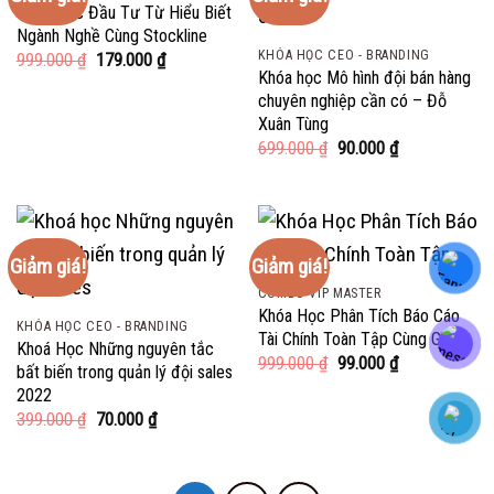
Khóa Học Đầu Tư Từ Hiểu Biết
Ngành Nghề Cùng Stockline
KHÓA HỌC CEO - BRANDING
Giá
Giá
999.000
₫
179.000
₫
gốc
hiện
Khóa học Mô hình đội bán hàng
là:
tại
chuyên nghiệp cần có – Đỗ
999.000 ₫.
là:
Xuân Tùng
179.000 ₫.
Giá
Giá
699.000
₫
90.000
₫
gốc
hiện
là:
tại
699.000 ₫.
là:
90.000 ₫.
Giảm giá!
Giảm giá!
COMBO VIP MASTER
Khóa Học Phân Tích Báo Cáo
KHÓA HỌC CEO - BRANDING
Tài Chính Toàn Tập Cùng Gitiho
Khoá Học Những nguyên tắc
Giá
Giá
999.000
₫
99.000
₫
bất biến trong quản lý đội sales
gốc
hiện
2022
là:
tại
999.000 ₫.
là:
Giá
Giá
399.000
₫
70.000
₫
99.000 ₫.
gốc
hiện
là:
tại
399.000 ₫.
là:
70.000 ₫.