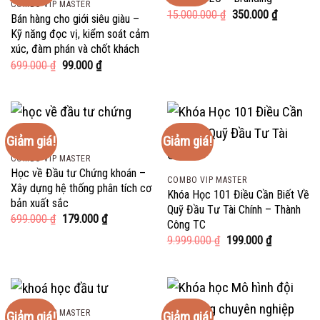
COMBO VIP MASTER
Giá
Giá
15.000.000
₫
350.000
₫
Bán hàng cho giới siêu giàu –
gốc
hiện
Kỹ năng đọc vị, kiểm soát cảm
là:
tại
15.000.000 ₫.
là:
xúc, đàm phán và chốt khách
350.000 ₫
Giá
Giá
699.000
₫
99.000
₫
gốc
hiện
là:
tại
699.000 ₫.
là:
99.000 ₫.
Giảm giá!
Giảm giá!
COMBO VIP MASTER
Học về Đầu tư Chứng khoán –
COMBO VIP MASTER
Xây dựng hệ thống phân tích cơ
Khóa Học 101 Điều Cần Biết Về
bản xuất sắc
Quỹ Đầu Tư Tài Chính – Thành
Giá
Giá
699.000
₫
179.000
₫
Công TC
gốc
hiện
Giá
Giá
9.999.000
₫
199.000
₫
là:
tại
gốc
hiện
699.000 ₫.
là:
là:
tại
179.000 ₫.
9.999.000 ₫.
là:
199.000 ₫.
COMBO VIP MASTER
Giảm giá!
Giảm giá!