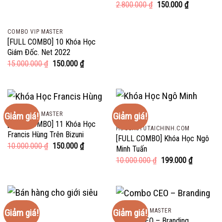
Giá
Giá
2.800.000
₫
150.000
₫
gốc
hiện
là:
tại
2.800.000 ₫.
là:
COMBO VIP MASTER
150.000 ₫.
[FULL COMBO] 10 Khóa Học
Giám Đốc. Net 2022
Giá
Giá
15.000.000
₫
150.000
₫
gốc
hiện
là:
tại
15.000.000 ₫.
là:
150.000 ₫.
COMBO VIP MASTER
Giảm giá!
Giảm giá!
[FULL COMBO] 11 Khóa Học
HOCDAUTUTAICHINH.COM
Francis Hùng Trên Bizuni
[FULL COMBO] Khóa Học Ngô
Giá
Giá
10.000.000
₫
150.000
₫
Minh Tuấn
gốc
hiện
Giá
Giá
10.000.000
₫
199.000
₫
là:
tại
gốc
hiện
10.000.000 ₫.
là:
là:
tại
150.000 ₫.
10.000.000 ₫.
là:
199.000 ₫
COMBO VIP MASTER
Giảm giá!
Giảm giá!
Combo CEO – Branding