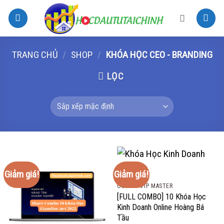
Bỏ
qua
nội
dung
TRANG CHỦ
/
SHOP
/
KHÓA HỌC CEO - BRANDING
LỌC
Giảm giá!
Giảm giá!
COMBO VIP MASTER
[FULL COMBO] 10 Khóa Học
Kinh Doanh Online Hoàng Bá
Tầu