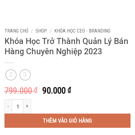
TRANG CHỦ
/
SHOP
/
KHÓA HỌC CEO - BRANDING
Khóa Học Trở Thành Quản Lý Bán
Hàng Chuyên Nghiệp 2023
Giá
Giá
799.000
90.000
₫
₫
gốc
hiện
Khóa Học Trở Thành Quản Lý Bán Hàng Chuyên Nghiệp 2023 số 
là:
tại
799.000 ₫.
là:
THÊM VÀO GIỎ HÀNG
90.000 ₫.