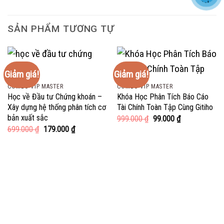
SẢN PHẨM TƯƠNG TỰ
Giảm giá!
Giảm giá!
COMBO VIP MASTER
COMBO VIP MASTER
Học về Đầu tư Chứng khoán –
Khóa Học Phân Tích Báo Cáo
Xây dựng hệ thống phân tích cơ
Tài Chính Toàn Tập Cùng Gitiho
bản xuất sắc
Giá
Giá
999.000
₫
99.000
₫
gốc
hiện
Giá
Giá
699.000
₫
179.000
₫
là:
tại
gốc
hiện
999.000 ₫.
là:
là:
tại
99.000 ₫.
699.000 ₫.
là:
179.000 ₫.