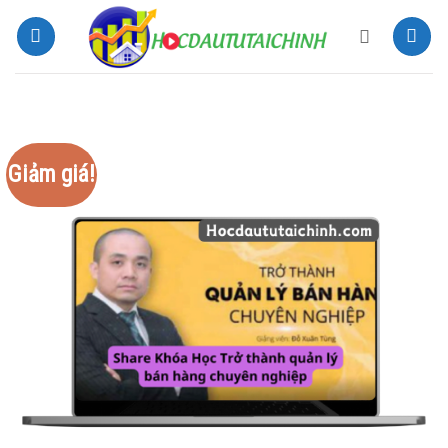
Bỏ
qua
nội
dung
Giảm giá!