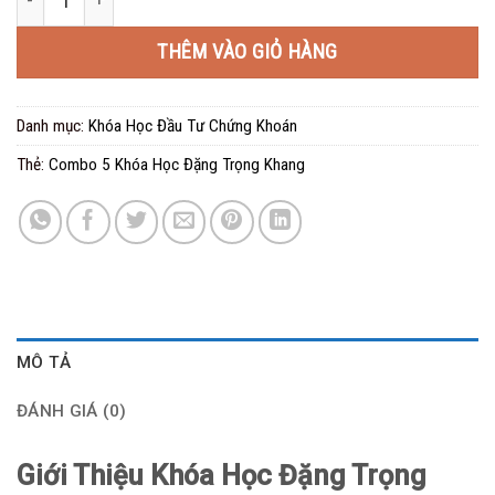
là:
tại
3.200.000 ₫.
là:
THÊM VÀO GIỎ HÀNG
120.000 ₫.
Danh mục:
Khóa Học Đầu Tư Chứng Khoán
Thẻ:
Combo 5 Khóa Học Đặng Trọng Khang
MÔ TẢ
ĐÁNH GIÁ (0)
Giới Thiệu Khóa Học Đặng Trọng