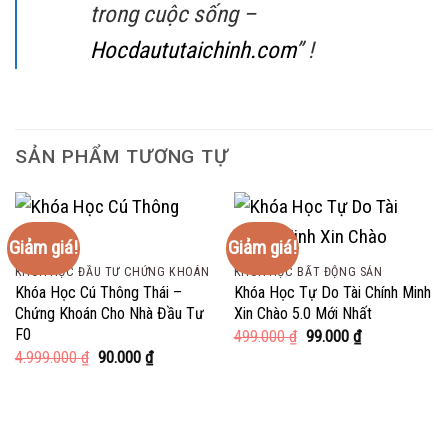
trong cuộc sống –
Hocdaututaichinh.com
” !
SẢN PHẨM TƯƠNG TỰ
Giảm giá!
Giảm giá!
KHÓA HỌC ĐẦU TƯ CHỨNG KHOÁN
KHÓA HỌC BẤT ĐỘNG SẢN
Khóa Học Cú Thông Thái –
Khóa Học Tự Do Tài Chính Minh
Chứng Khoán Cho Nhà Đầu Tư
Xin Chào 5.0 Mới Nhất
F0
Giá
Giá
499.000
₫
99.000
₫
gốc
hiện
Giá
Giá
4.999.000
₫
90.000
₫
là:
tại
gốc
hiện
499.000 ₫.
là:
là:
tại
99.000 ₫.
4.999.000 ₫.
là:
90.000 ₫.