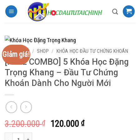
Bỏ
qua
nội
dung
TRANG CHỦ
/
SHOP
/
KHÓA HỌC ĐẦU TƯ CHỨNG KHOÁN
Giảm giá!
[FULL COMBO] 5 Khóa Học Đặng
Trọng Khang – Đầu Tư Chứng
Khoán Dành Cho Người Mới
Giá
Giá
3.200.000
120.000
₫
₫
gốc
hiện
[FULL COMBO] 5 Khóa Học Đặng Trọng Khang - Đầu Tư Chứng K