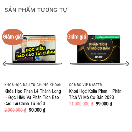
SẢN PHẨM TƯƠNG TỰ
Giảm giá!
Giảm giá!
KHÓA HỌC ĐẦU TƯ CHỨNG KHOÁN
COMBO VIP MASTER
Khóa Học Phan Lê Thành Long
Khoá Học Kolia Phan – Phân
– Đọc Hiểu Và Phân Tích Báo
Tích Vĩ Mô Cơ Bản 2023
Cáo Tài Chính Từ Số 0
Giá
Giá
11.000.000
₫
99.000
₫
gốc
hiện
Giá
Giá
2.000.000
₫
90.000
₫
là:
tại
gốc
hiện
11.000.000 ₫.
là:
là:
tại
99.000 ₫.
2.000.000 ₫.
là:
 ₫.
90.000 ₫.