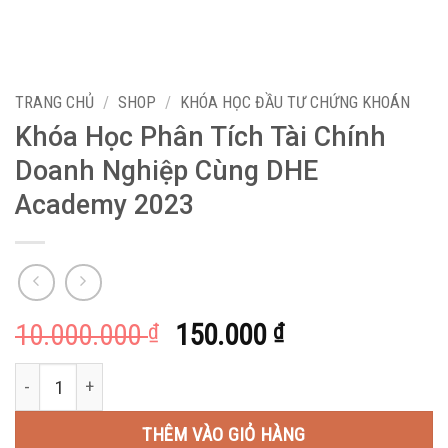
TRANG CHỦ
/
SHOP
/
KHÓA HỌC ĐẦU TƯ CHỨNG KHOÁN
Khóa Học Phân Tích Tài Chính
Doanh Nghiệp Cùng DHE
Academy 2023
Giá
Giá
10.000.000
150.000
₫
₫
gốc
hiện
Khóa Học Phân Tích Tài Chính Doanh Nghiệp Cùng DHE Academ
là:
tại
10.000.000 ₫.
là:
THÊM VÀO GIỎ HÀNG
150.000 ₫.