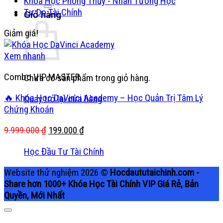
Khóa Học Phong Thủy - Nhân Tướng Học
kiếm:
Tự Do Tài Chính
Giỏ hàng
Giảm giá!
Xem nhanh
Combo VIP MASTER
Chưa có sản phẩm trong giỏ hàng.
🔥 Khóa Học DaVinci Academy – Học Quản Trị Tâm Lý
Quay trở lại cửa hàng
Chứng Khoán
Giá
Giá
9.999.000
₫
199.000
₫
gốc
hiện
Học Đầu Tư Tài Chính
là:
tại
9.999.000 ₫.
là:
Website thử nghiệm 2026 ©
Hocdaututaichinh.com -
199.000 ₫.
Share hơn 1000+ Khóa Học Tài Chính VIP Giá Rẻ, Bản
Quyền, Mới Nhất