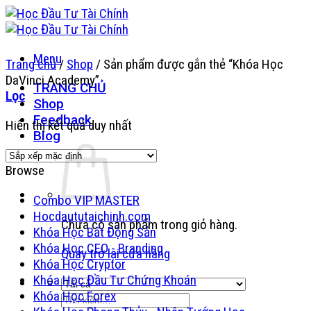
Bỏ
qua
nội
Menu
dung
Trang chủ
/
Shop
/
Sản phẩm được gắn thẻ “Khóa Học
DaVinci Academy”
TRANG CHỦ
Lọc
Shop
Feedback
Hiển thị kết quả duy nhất
Blog
Browse
Combo VIP MASTER
Hocdaututaichinh.com
Chưa có sản phẩm trong giỏ hàng.
Khóa Học Bất Động Sản
Khóa Học CEO - Branding
Quay trở lại cửa hàng
Khóa Học Cryptor
Khóa Học Đầu Tư Chứng Khoán
Khóa Học Forex
Tìm